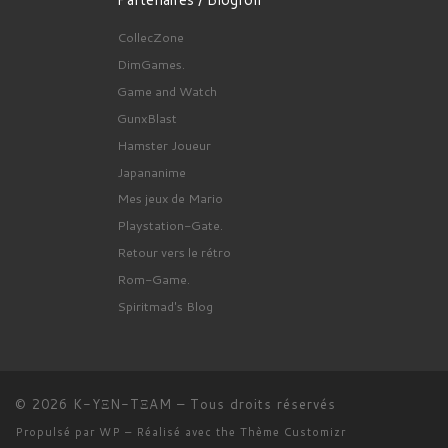
CollecZone
DimGames.
Game and Watch
GunxBlast
Hamster Joueur
Japananime
Mes jeux de Mario
Playstation-Gate.
Retour vers le rétro
Rom-Game.
Spiritmad's Blog
© 2026
K-YΞN-TΞAM
– Tous droits réservés
Propulsé par
WP
– Réalisé avec the
Thème Customizr