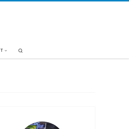
Search
T