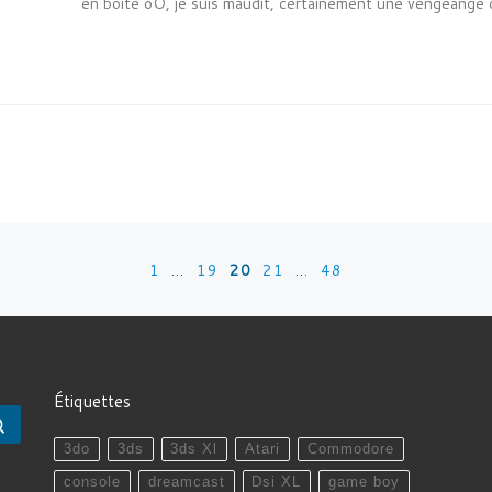
en boite oO, je suis maudit, certainement une vengeange 
1
…
19
20
21
…
48
Étiquettes
Rechercher …
3do
3ds
3ds Xl
Atari
Commodore
console
dreamcast
Dsi XL
game boy