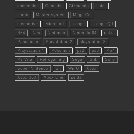
gamecube
Genesis
Gizmondo
Luigi
mario
Master system
Mega Cd
megadrive
Microsoft
n-gage
n-gage Qd
N64
Nes
Nintendo
Nintendo 64
nokia
Panasonic
Playstation 2
playstation 3
Playstation 4
Pokémon
ps2
ps3
PS4
Ps Vita
Rétrogaming
Sega
Snk
Sony
Super Nintendo
wii
Wii U
Xbox
Xbox 360
Xbox One
Zelda