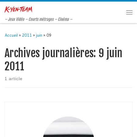
Passer au contenu
Me
– Jeux Vidéo – Courts métrages – Cinéma –
Accueil
»
2011
»
juin
»
09
Archives journalières:
9 juin
2011
1 article