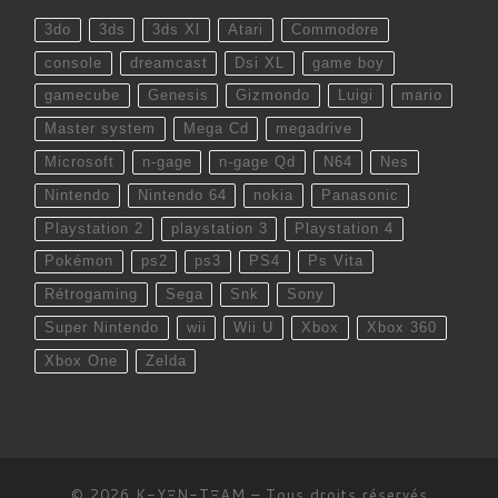
3do
3ds
3ds Xl
Atari
Commodore
console
dreamcast
Dsi XL
game boy
gamecube
Genesis
Gizmondo
Luigi
mario
Master system
Mega Cd
megadrive
Microsoft
n-gage
n-gage Qd
N64
Nes
Nintendo
Nintendo 64
nokia
Panasonic
Playstation 2
playstation 3
Playstation 4
Pokémon
ps2
ps3
PS4
Ps Vita
Rétrogaming
Sega
Snk
Sony
Super Nintendo
wii
Wii U
Xbox
Xbox 360
Xbox One
Zelda
© 2026
K-YΞN-TΞAM
– Tous droits réservés