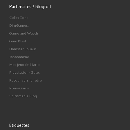
Partenaires / Blogroll
CollecZone
DimGames.
Game and Watch
GunxBlast
Hamster Joueur
Japananime
Mes jeux de Mario
Playstation-Gate.
Retour vers le rétro
Rom-Game.
Spiritmad's Blog
Étiquettes