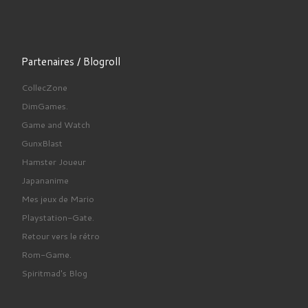
Partenaires / Blogroll
CollecZone
DimGames.
Game and Watch
GunxBlast
Hamster Joueur
Japananime
Mes jeux de Mario
Playstation-Gate.
Retour vers le rétro
Rom-Game.
Spiritmad's Blog