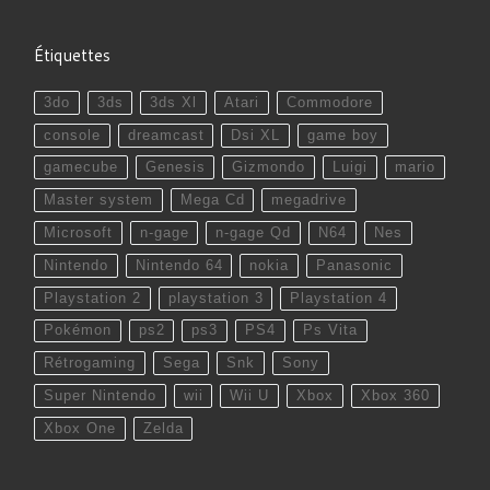
Étiquettes
3do
3ds
3ds Xl
Atari
Commodore
console
dreamcast
Dsi XL
game boy
gamecube
Genesis
Gizmondo
Luigi
mario
Master system
Mega Cd
megadrive
Microsoft
n-gage
n-gage Qd
N64
Nes
Nintendo
Nintendo 64
nokia
Panasonic
Playstation 2
playstation 3
Playstation 4
Pokémon
ps2
ps3
PS4
Ps Vita
Rétrogaming
Sega
Snk
Sony
Super Nintendo
wii
Wii U
Xbox
Xbox 360
Xbox One
Zelda