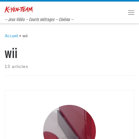
Passer au contenu
Me
– Jeux Vidéo – Courts métrages – Cinéma –
Accueil
»
wii
wii
13 articles