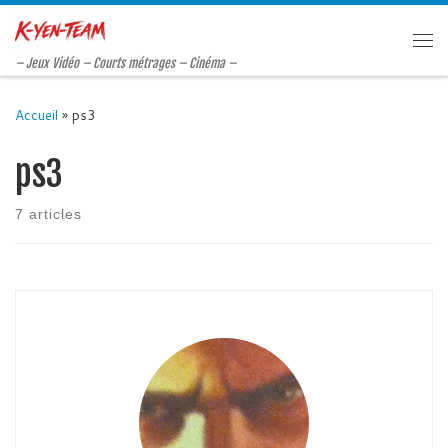
Passer au contenu
Me
– Jeux Vidéo – Courts métrages – Cinéma –
Accueil
»
ps3
ps3
7 articles