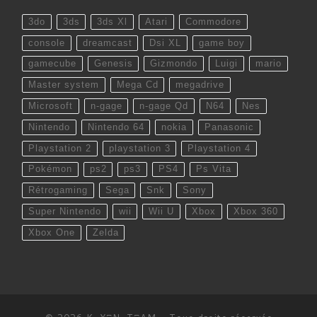
3do
3ds
3ds Xl
Atari
Commodore
console
dreamcast
Dsi XL
game boy
gamecube
Genesis
Gizmondo
Luigi
mario
Master system
Mega Cd
megadrive
Microsoft
n-gage
n-gage Qd
N64
Nes
Nintendo
Nintendo 64
nokia
Panasonic
Playstation 2
playstation 3
Playstation 4
Pokémon
ps2
ps3
PS4
Ps Vita
Rétrogaming
Sega
Snk
Sony
Super Nintendo
wii
Wii U
Xbox
Xbox 360
Xbox One
Zelda