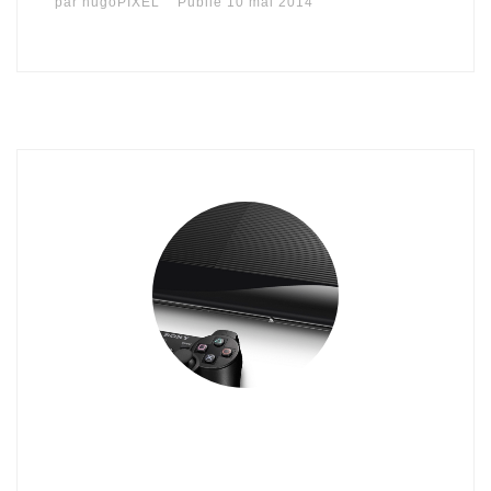
par
hugoPIXEL
Publié
10 mai 2014