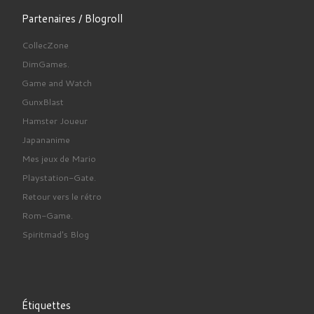
Partenaires / Blogroll
CollecZone
DimGames.
Game and Watch
GunxBlast
Hamster Joueur
Japananime
Mes jeux de Mario
Playstation-Gate.
Retour vers le rétro
Rom-Game.
Spiritmad's Blog
Étiquettes