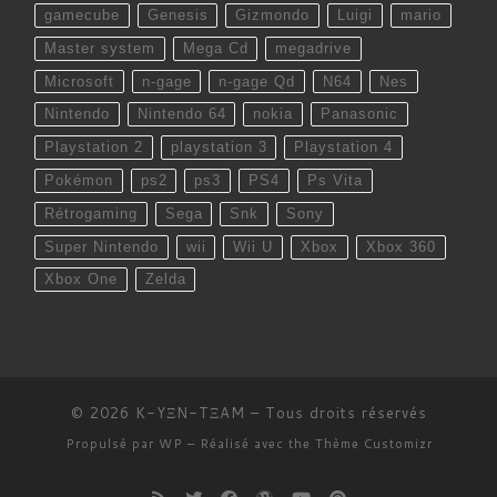
gamecube
Genesis
Gizmondo
Luigi
mario
Master system
Mega Cd
megadrive
Microsoft
n-gage
n-gage Qd
N64
Nes
Nintendo
Nintendo 64
nokia
Panasonic
Playstation 2
playstation 3
Playstation 4
Pokémon
ps2
ps3
PS4
Ps Vita
Rétrogaming
Sega
Snk
Sony
Super Nintendo
wii
Wii U
Xbox
Xbox 360
Xbox One
Zelda
© 2026
K-YΞN-TΞAM
– Tous droits réservés
Propulsé par
WP
– Réalisé avec the
Thème Customizr