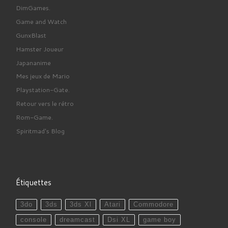
DimGames.
Game and Watch
GunxBlast
Hamster Joueur
Japananime
Mes jeux de Mario
Playstation-Gate.
Retour vers le rétro
Rom-Game.
Spiritmad's Blog
Étiquettes
3do
3ds
3ds Xl
Atari
Commodore
console
dreamcast
Dsi XL
game boy