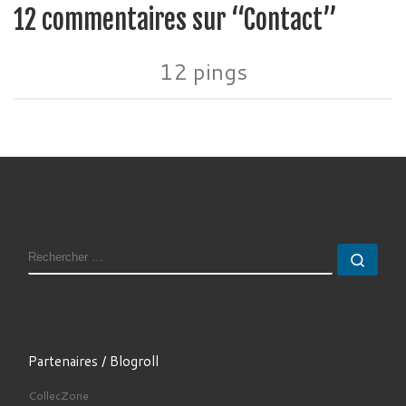
12 commentaires sur “Contact”
12 pings
RECHERCHER
Rech
Partenaires / Blogroll
CollecZone