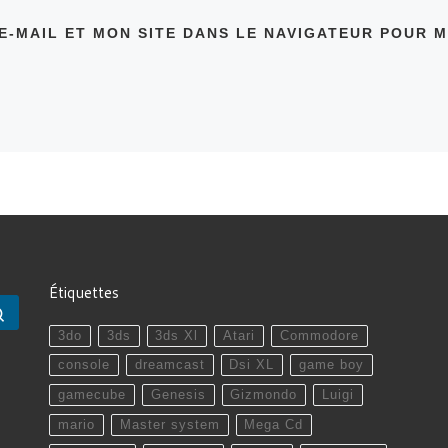
E-MAIL ET MON SITE DANS LE NAVIGATEUR POUR 
Étiquettes
Rechercher …
3do
3ds
3ds Xl
Atari
Commodore
console
dreamcast
Dsi XL
game boy
gamecube
Genesis
Gizmondo
Luigi
mario
Master system
Mega Cd