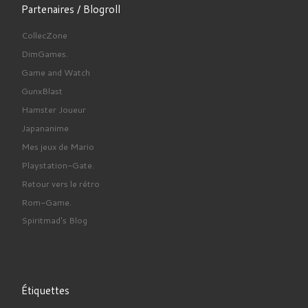
Partenaires / Blogroll
CollecZone
DimGames.
Game and Watch
GunxBlast
Hamster Joueur
Japananime
Mes jeux de Mario
Playstation-Gate.
Retour vers le rétro
Rom-Game.
Spiritmad's Blog
Étiquettes