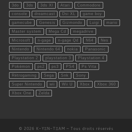
3do
3ds
3ds Xl
Atari
Commodore
console
dreamcast
Dsi XL
game boy
gamecube
Genesis
Gizmondo
Luigi
mario
Master system
Mega Cd
megadrive
Microsoft
n-gage
n-gage Qd
N64
Nes
Nintendo
Nintendo 64
nokia
Panasonic
Playstation 2
playstation 3
Playstation 4
Pokémon
ps2
ps3
PS4
Ps Vita
Rétrogaming
Sega
Snk
Sony
Super Nintendo
wii
Wii U
Xbox
Xbox 360
Xbox One
Zelda
© 2026
K-YΞN-TΞAM
– Tous droits réservés