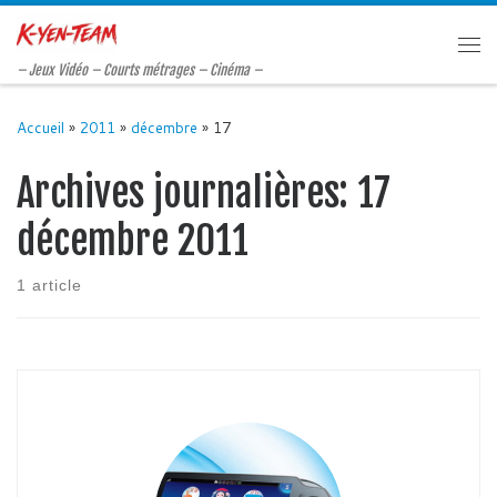
Passer au contenu
Me
– Jeux Vidéo – Courts métrages – Cinéma –
Accueil
»
2011
»
décembre
»
17
Archives journalières:
17
décembre 2011
1 article