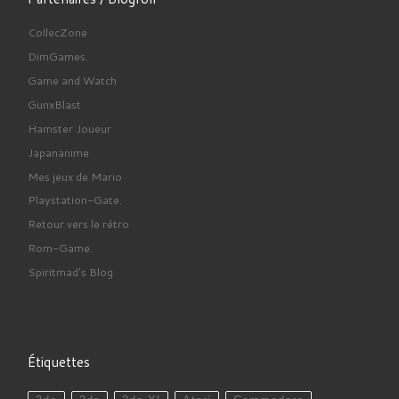
CollecZone
DimGames.
Game and Watch
GunxBlast
Hamster Joueur
Japananime
Mes jeux de Mario
Playstation-Gate.
Retour vers le rétro
Rom-Game.
Spiritmad's Blog
Étiquettes