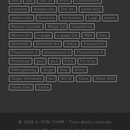
3do
3ds
3ds Xl
Atari
Commodore
console
dreamcast
Dsi XL
game boy
gamecube
Genesis
Gizmondo
Luigi
mario
Master system
Mega Cd
megadrive
Microsoft
n-gage
n-gage Qd
N64
Nes
Nintendo
Nintendo 64
nokia
Panasonic
Playstation 2
playstation 3
Playstation 4
Pokémon
ps2
ps3
PS4
Ps Vita
Rétrogaming
Sega
Snk
Sony
Super Nintendo
wii
Wii U
Xbox
Xbox 360
Xbox One
Zelda
© 2026
K-YΞN-TΞAM
– Tous droits réservés