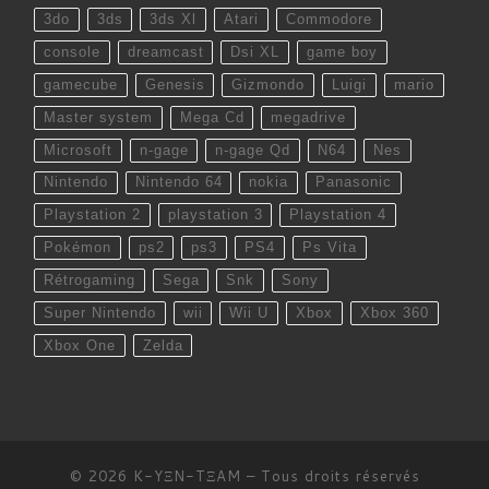
3do
3ds
3ds Xl
Atari
Commodore
console
dreamcast
Dsi XL
game boy
gamecube
Genesis
Gizmondo
Luigi
mario
Master system
Mega Cd
megadrive
Microsoft
n-gage
n-gage Qd
N64
Nes
Nintendo
Nintendo 64
nokia
Panasonic
Playstation 2
playstation 3
Playstation 4
Pokémon
ps2
ps3
PS4
Ps Vita
Rétrogaming
Sega
Snk
Sony
Super Nintendo
wii
Wii U
Xbox
Xbox 360
Xbox One
Zelda
© 2026
K-YΞN-TΞAM
– Tous droits réservés