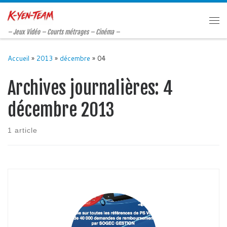
Passer au contenu
Me
– Jeux Vidéo – Courts métrages – Cinéma –
Accueil
»
2013
»
décembre
»
04
Archives journalières:
4
décembre 2013
1 article