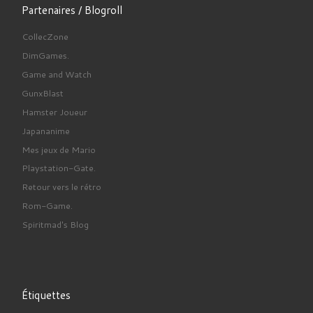
Partenaires / Blogroll
CollecZone
DimGames.
Game and Watch
GunxBlast
Hamster Joueur
Japananime
Mes jeux de Mario
Playstation-Gate.
Retour vers le rétro
Rom-Game.
Spiritmad's Blog
Étiquettes