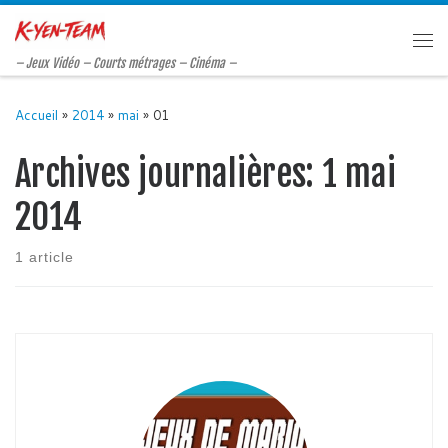
Passer au contenu
Me
– Jeux Vidéo – Courts métrages – Cinéma –
Accueil
»
2014
»
mai
»
01
Archives journalières:
1 mai
2014
1 article