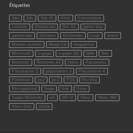
Étiquettes
3do
3ds
3ds Xl
Atari
Commodore
console
dreamcast
Dsi XL
game boy
gamecube
Genesis
Gizmondo
Luigi
mario
Master system
Mega Cd
megadrive
Microsoft
n-gage
n-gage Qd
N64
Nes
Nintendo
Nintendo 64
nokia
Panasonic
Playstation 2
playstation 3
Playstation 4
Pokémon
ps2
ps3
PS4
Ps Vita
Rétrogaming
Sega
Snk
Sony
Super Nintendo
wii
Wii U
Xbox
Xbox 360
Xbox One
Zelda