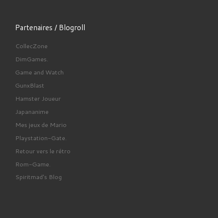
Partenaires / Blogroll
CollecZone
DimGames.
Game and Watch
GunxBlast
Hamster Joueur
Japananime
Mes jeux de Mario
Playstation-Gate.
Retour vers le rétro
Rom-Game.
Spiritmad's Blog