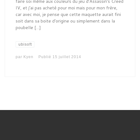
faire soi même aux couleurs du jeu d’Assassin’s Creed
IV, et j’ai pas acheté pour moi mais pour mon frère,
car avec moi, je pense que cette maquette aurait fini
soit dans sa boite d’origine ou simplement dans la
poubelle […]
ubisoft
par
Kyen
Publié
15 juillet 2014