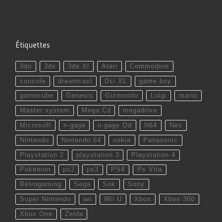
Étiquettes
3do
3ds
3ds Xl
Atari
Commodore
console
dreamcast
Dsi XL
game boy
gamecube
Genesis
Gizmondo
Luigi
mario
Master system
Mega Cd
megadrive
Microsoft
n-gage
n-gage Qd
N64
Nes
Nintendo
Nintendo 64
nokia
Panasonic
Playstation 2
playstation 3
Playstation 4
Pokémon
ps2
ps3
PS4
Ps Vita
Rétrogaming
Sega
Snk
Sony
Super Nintendo
wii
Wii U
Xbox
Xbox 360
Xbox One
Zelda