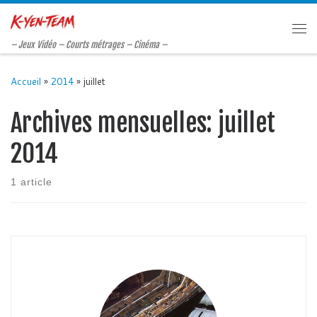
Passer au contenu
Me
– Jeux Vidéo – Courts métrages – Cinéma –
Accueil
»
2014
»
juillet
Archives mensuelles:
juillet
2014
1 article