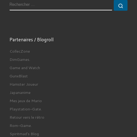
RECHERCHER
Rech
Partenaires / Blogroll
CollecZone
DimGames.
Game and Watch
GunxBlast
Hamster Joueur
Japananime
Mes jeux de Mario
Playstation-Gate.
Retour vers le rétro
Rom-Game.
Spiritmad's Blog