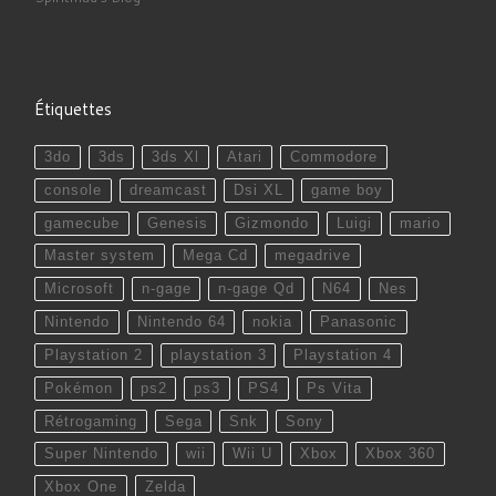
Étiquettes
3do
3ds
3ds Xl
Atari
Commodore
console
dreamcast
Dsi XL
game boy
gamecube
Genesis
Gizmondo
Luigi
mario
Master system
Mega Cd
megadrive
Microsoft
n-gage
n-gage Qd
N64
Nes
Nintendo
Nintendo 64
nokia
Panasonic
Playstation 2
playstation 3
Playstation 4
Pokémon
ps2
ps3
PS4
Ps Vita
Rétrogaming
Sega
Snk
Sony
Super Nintendo
wii
Wii U
Xbox
Xbox 360
Xbox One
Zelda