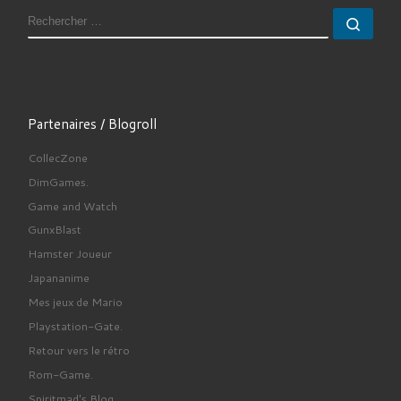
RECHERCHER
Rech
Partenaires / Blogroll
CollecZone
DimGames.
Game and Watch
GunxBlast
Hamster Joueur
Japananime
Mes jeux de Mario
Playstation-Gate.
Retour vers le rétro
Rom-Game.
Spiritmad's Blog