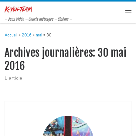
Passer au contenu
Me
– Jeux Vidéo – Courts métrages – Cinéma –
Accueil
»
2016
»
mai
»
30
Archives journalières:
30 mai
2016
1 article