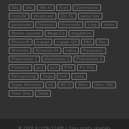
3do
3ds
3ds Xl
Atari
Commodore
console
dreamcast
Dsi XL
game boy
gamecube
Genesis
Gizmondo
Luigi
mario
Master system
Mega Cd
megadrive
Microsoft
n-gage
n-gage Qd
N64
Nes
Nintendo
Nintendo 64
nokia
Panasonic
Playstation 2
playstation 3
Playstation 4
Pokémon
ps2
ps3
PS4
Ps Vita
Rétrogaming
Sega
Snk
Sony
Super Nintendo
wii
Wii U
Xbox
Xbox 360
Xbox One
Zelda
© 2026
K-YΞN-TΞAM
– Tous droits réservés