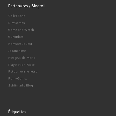
Partenaires / Blogroll
CollecZone
DimGames.
Game and Watch
GunxBlast
Hamster Joueur
Japananime
Mes jeux de Mario
Playstation-Gate.
Retour vers le rétro
Rom-Game.
Spiritmad's Blog
Étiquettes