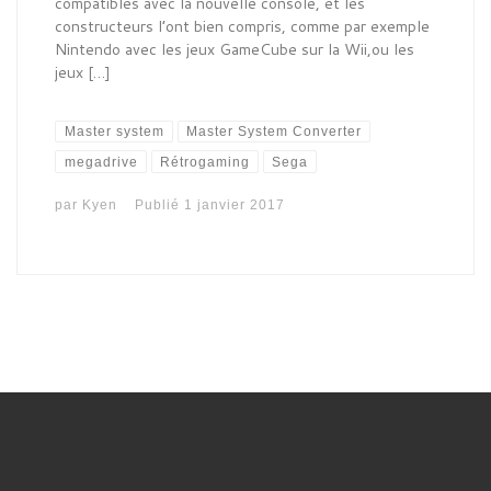
compatibles avec la nouvelle console, et les
constructeurs l’ont bien compris, comme par exemple
Nintendo avec les jeux GameCube sur la Wii,ou les
jeux […]
Master system
Master System Converter
megadrive
Rétrogaming
Sega
par
Kyen
Publié
1 janvier 2017