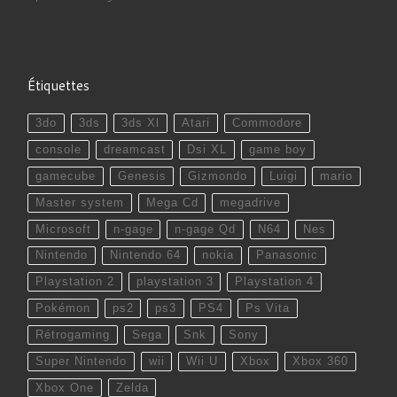
Étiquettes
3do
3ds
3ds Xl
Atari
Commodore
console
dreamcast
Dsi XL
game boy
gamecube
Genesis
Gizmondo
Luigi
mario
Master system
Mega Cd
megadrive
Microsoft
n-gage
n-gage Qd
N64
Nes
Nintendo
Nintendo 64
nokia
Panasonic
Playstation 2
playstation 3
Playstation 4
Pokémon
ps2
ps3
PS4
Ps Vita
Rétrogaming
Sega
Snk
Sony
Super Nintendo
wii
Wii U
Xbox
Xbox 360
Xbox One
Zelda