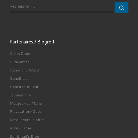
RECHERCHER
Rech
Partenaires / Blogroll
CollecZone
DimGames.
Game and Watch
GunxBlast
Hamster Joueur
Japananime
Mes jeux de Mario
Playstation-Gate.
Retour vers le rétro
Rom-Game.
Spiritmad's Blog