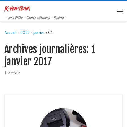
Passer au contenu
Me
– Jeux Vidéo – Courts métrages – Cinéma –
Accueil
»
2017
»
janvier
»
01
Archives journalières:
1
janvier 2017
1 article