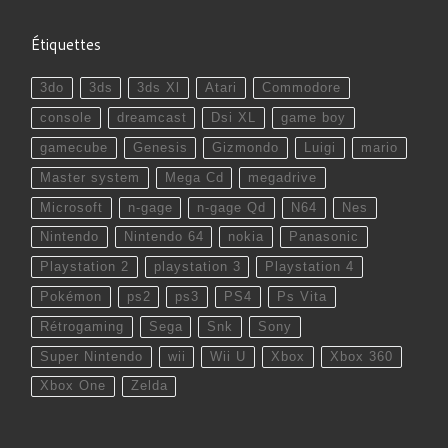
Étiquettes
3do
3ds
3ds Xl
Atari
Commodore
console
dreamcast
Dsi XL
game boy
gamecube
Genesis
Gizmondo
Luigi
mario
Master system
Mega Cd
megadrive
Microsoft
n-gage
n-gage Qd
N64
Nes
Nintendo
Nintendo 64
nokia
Panasonic
Playstation 2
playstation 3
Playstation 4
Pokémon
ps2
ps3
PS4
Ps Vita
Rétrogaming
Sega
Snk
Sony
Super Nintendo
wii
Wii U
Xbox
Xbox 360
Xbox One
Zelda