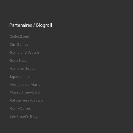
Partenaires / Blogroll
CollecZone
DimGames.
Game and Watch
GunxBlast
Hamster Joueur
Japananime
Mes jeux de Mario
Playstation-Gate.
Retour vers le rétro
Rom-Game.
Spiritmad's Blog