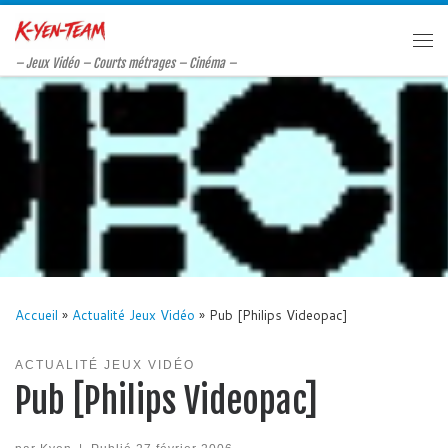
Passer au contenu
Me
– Jeux Vidéo – Courts métrages – Cinéma –
Accueil
»
Actualité Jeux Vidéo
»
Pub [Philips Videopac]
ACTUALITÉ JEUX VIDÉO
Pub [Philips Videopac]