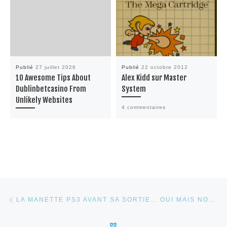
Publié
27 juillet 2026
Publié
22 octobre 2012
10 Awesome Tips About
Alex Kidd sur Master
Dublinbetcasino From
System
Unlikely Websites
4 commentaires
Parcourir les articles
Article précédent
LA MANETTE PS3 AVANT SA SORTIE… OUI MAIS NON ! –
RETOUR À LA LISTE DES 