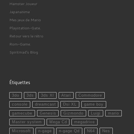
Hamster Joueur
Japananime
Mes jeux de Mario
Playstation-Gate.
Retour vers le rétro
Rom-Game.
Spiritmad's Blog
Étiquettes
3do
3ds
3ds Xl
Atari
Commodore
console
dreamcast
Dsi XL
game boy
gamecube
Genesis
Gizmondo
Luigi
mario
Master system
Mega Cd
megadrive
Microsoft
n-gage
n-gage Qd
N64
Nes