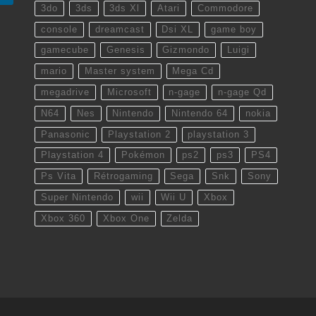
3do
3ds
3ds Xl
Atari
Commodore
console
dreamcast
Dsi XL
game boy
gamecube
Genesis
Gizmondo
Luigi
mario
Master system
Mega Cd
megadrive
Microsoft
n-gage
n-gage Qd
N64
Nes
Nintendo
Nintendo 64
nokia
Panasonic
Playstation 2
playstation 3
Playstation 4
Pokémon
ps2
ps3
PS4
Ps Vita
Rétrogaming
Sega
Snk
Sony
Super Nintendo
wii
Wii U
Xbox
Xbox 360
Xbox One
Zelda