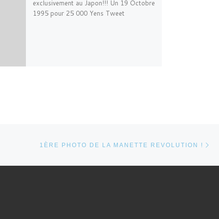
exclusivement au Japon!!! Un 19 Octobre
1995 pour 25 000 Yens Tweet
Ar
ARTICLES
1ÈRE PHOTO DE LA MANETTE REVOLUTION !