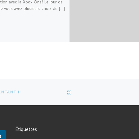
tion avec la Xbox One! Le jour de
tie vous avez plusieurs choix de […]
RETOUR À LA LISTE DES 
NFANT !!
Étiquettes
Rechercher …