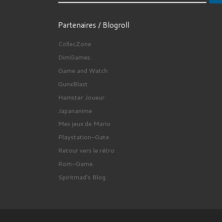
Partenaires / Blogroll
CollecZone
DimGames.
Game and Watch
GunxBlast
Hamster Joueur
Japananime
Mes jeux de Mario
Playstation-Gate.
Retour vers le rétro
Rom-Game.
Spiritmad's Blog