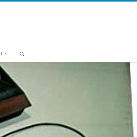
Search
T