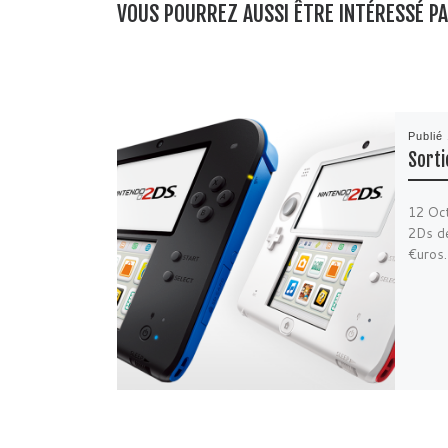
VOUS POURREZ AUSSI ÊTRE INTÉRESSÉ P
Publié
Sorti
12 Oct
2Ds de
€uros.