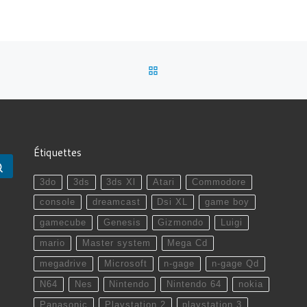
RETOUR À LA LISTE DES 
Étiquettes
Rechercher …
3do
3ds
3ds Xl
Atari
Commodore
console
dreamcast
Dsi XL
game boy
gamecube
Genesis
Gizmondo
Luigi
mario
Master system
Mega Cd
megadrive
Microsoft
n-gage
n-gage Qd
N64
Nes
Nintendo
Nintendo 64
nokia
Panasonic
Playstation 2
playstation 3