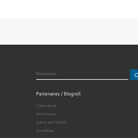
Parcourir les articles
RECHERCHER
Partenaires / Blogroll
CollecZone
DimGames.
Game and Watch
GunxBlast