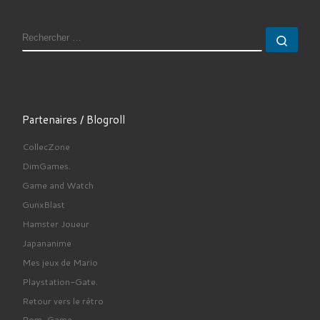
RECHERCHER
Rech
Partenaires / Blogroll
CollecZone
DimGames.
Game and Watch
GunxBlast
Hamster Joueur
Japananime
Mes jeux de Mario
Playstation-Gate.
Retour vers le rétro
Rom-Game.