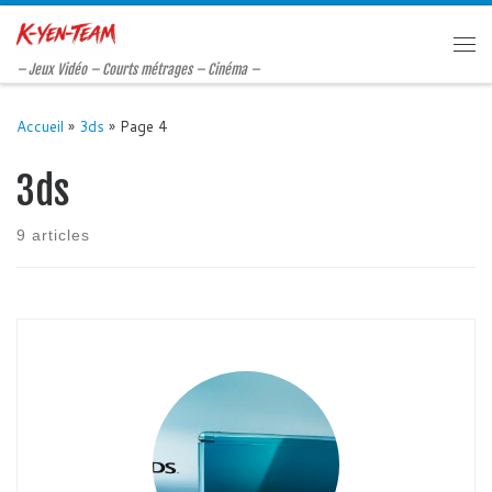
Passer au contenu
Me
– Jeux Vidéo – Courts métrages – Cinéma –
Accueil
»
3ds
»
Page 4
3ds
9 articles