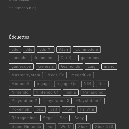
Spiritmad's Blog
Étiquettes
3do
3ds
3ds Xl
Atari
Commodore
console
dreamcast
Dsi XL
game boy
gamecube
Genesis
Gizmondo
Luigi
mario
Master system
Mega Cd
megadrive
Microsoft
n-gage
n-gage Qd
N64
Nes
Nintendo
Nintendo 64
nokia
Panasonic
Playstation 2
playstation 3
Playstation 4
Pokémon
ps2
ps3
PS4
Ps Vita
Rétrogaming
Sega
Snk
Sony
Super Nintendo
wii
Wii U
Xbox
Xbox 360