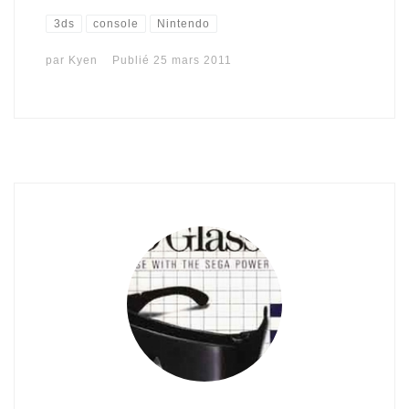
3ds
console
Nintendo
par
Kyen
Publié
25 mars 2011