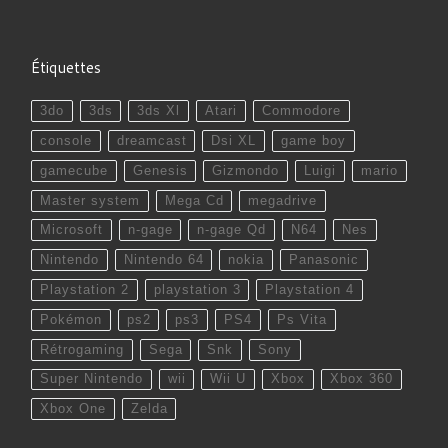
Étiquettes
3do
3ds
3ds Xl
Atari
Commodore
console
dreamcast
Dsi XL
game boy
gamecube
Genesis
Gizmondo
Luigi
mario
Master system
Mega Cd
megadrive
Microsoft
n-gage
n-gage Qd
N64
Nes
Nintendo
Nintendo 64
nokia
Panasonic
Playstation 2
playstation 3
Playstation 4
Pokémon
ps2
ps3
PS4
Ps Vita
Rétrogaming
Sega
Snk
Sony
Super Nintendo
wii
Wii U
Xbox
Xbox 360
Xbox One
Zelda