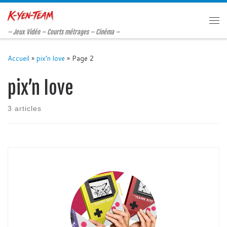
Passer au contenu
Me
– Jeux Vidéo – Courts métrages – Cinéma –
Accueil
»
pix’n love
»
Page 2
pix’n love
3 articles