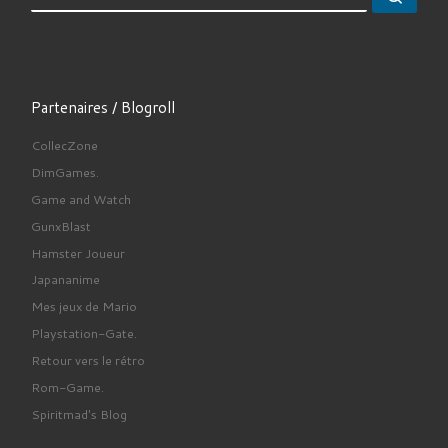
Partenaires / Blogroll
CollecZone
DimGames.
Game and Watch
GunxBlast
Hamster Joueur
Japananime
Mes jeux de Mario
Playstation-Gate.
Retour vers le rétro
Rom-Game.
Spiritmad's Blog