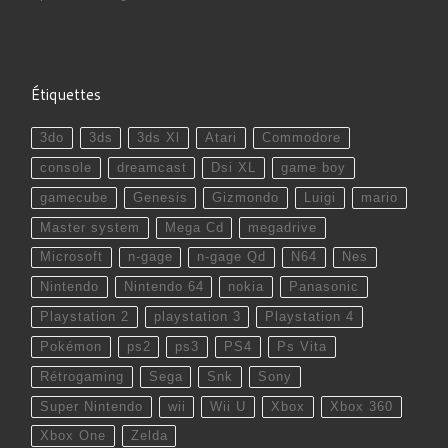
Étiquettes
3do
3ds
3ds Xl
Atari
Commodore
console
dreamcast
Dsi XL
game boy
gamecube
Genesis
Gizmondo
Luigi
mario
Master system
Mega Cd
megadrive
Microsoft
n-gage
n-gage Qd
N64
Nes
Nintendo
Nintendo 64
nokia
Panasonic
Playstation 2
playstation 3
Playstation 4
Pokémon
ps2
ps3
PS4
Ps Vita
Rétrogaming
Sega
Snk
Sony
Super Nintendo
wii
Wii U
Xbox
Xbox 360
Xbox One
Zelda