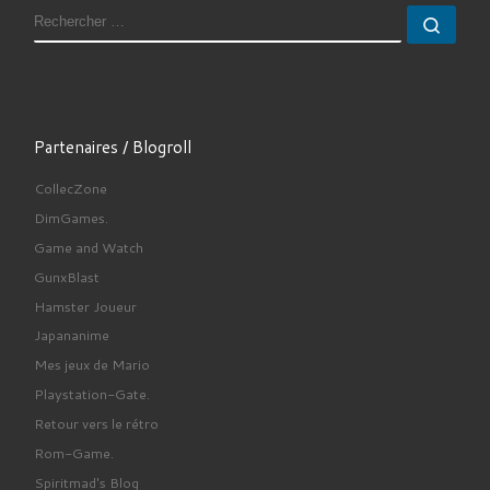
RECHERCHER
Rech
Partenaires / Blogroll
CollecZone
DimGames.
Game and Watch
GunxBlast
Hamster Joueur
Japananime
Mes jeux de Mario
Playstation-Gate.
Retour vers le rétro
Rom-Game.
Spiritmad's Blog