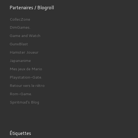
Partenaires / Blogroll
CollecZone
DimGames.
Game and Watch
GunxBlast
Hamster Joueur
Japananime
Mes jeux de Mario
Playstation-Gate.
Retour vers le rétro
Rom-Game.
Spiritmad's Blog
Étiquettes