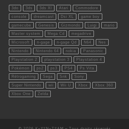
3do
3ds
3ds Xl
Atari
Commodore
console
dreamcast
Dsi XL
game boy
gamecube
Genesis
Gizmondo
Luigi
mario
Master system
Mega Cd
megadrive
Microsoft
n-gage
n-gage Qd
N64
Nes
Nintendo
Nintendo 64
nokia
Panasonic
Playstation 2
playstation 3
Playstation 4
Pokémon
ps2
ps3
PS4
Ps Vita
Rétrogaming
Sega
Snk
Sony
Super Nintendo
wii
Wii U
Xbox
Xbox 360
Xbox One
Zelda
© 2026
K-YΞN-TΞAM
– Tous droits réservés