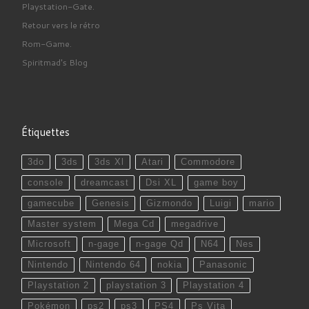
Playstation-Gate.
Retour vers le rétro
Rom-Game.
Spiritmad's Blog
Étiquettes
3do
3ds
3ds Xl
Atari
Commodore
console
dreamcast
Dsi XL
game boy
gamecube
Genesis
Gizmondo
Luigi
mario
Master system
Mega Cd
megadrive
Microsoft
n-gage
n-gage Qd
N64
Nes
Nintendo
Nintendo 64
nokia
Panasonic
Playstation 2
playstation 3
Playstation 4
Pokémon
ps2
ps3
PS4
Ps Vita