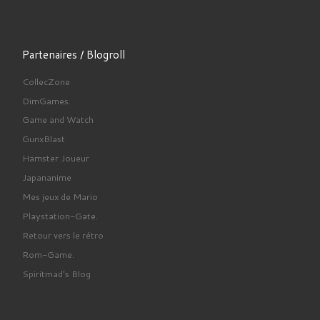
Partenaires / Blogroll
CollecZone
DimGames.
Game and Watch
GunxBlast
Hamster Joueur
Japananime
Mes jeux de Mario
Playstation-Gate.
Retour vers le rétro
Rom-Game.
Spiritmad's Blog