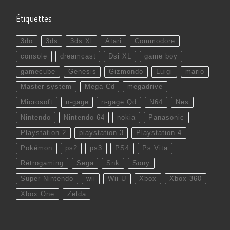
Étiquettes
3do
3ds
3ds Xl
Atari
Commodore
console
dreamcast
Dsi XL
game boy
gamecube
Genesis
Gizmondo
Luigi
mario
Master system
Mega Cd
megadrive
Microsoft
n-gage
n-gage Qd
N64
Nes
Nintendo
Nintendo 64
nokia
Panasonic
Playstation 2
playstation 3
Playstation 4
Pokémon
ps2
ps3
PS4
Ps Vita
Rétrogaming
Sega
Snk
Sony
Super Nintendo
wii
Wii U
Xbox
Xbox 360
Xbox One
Zelda