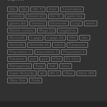
3do
3ds
3ds Xl
Atari
Commodore
console
dreamcast
Dsi XL
game boy
gamecube
Genesis
Gizmondo
Luigi
mario
Master system
Mega Cd
megadrive
Microsoft
n-gage
n-gage Qd
N64
Nes
Nintendo
Nintendo 64
nokia
Panasonic
Playstation 2
playstation 3
Playstation 4
Pokémon
ps2
ps3
PS4
Ps Vita
Rétrogaming
Sega
Snk
Sony
Super Nintendo
wii
Wii U
Xbox
Xbox 360
Xbox One
Zelda