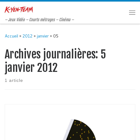
Passer au contenu
Me
– Jeux Vidéo – Courts métrages – Cinéma –
Accueil
»
2012
»
janvier
»
05
Archives journalières:
5
janvier 2012
1 article