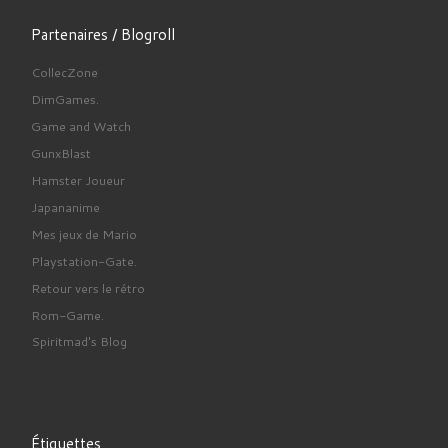
Partenaires / Blogroll
CollecZone
DimGames.
Game and Watch
GunxBlast
Hamster Joueur
Japananime
Mes jeux de Mario
Playstation-Gate.
Retour vers le rétro
Rom-Game.
Spiritmad's Blog
Étiquettes