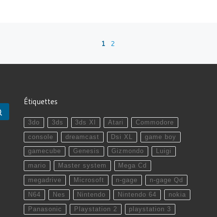
1
2
Étiquettes
Rechercher …
3do
3ds
3ds Xl
Atari
Commodore
console
dreamcast
Dsi XL
game boy
gamecube
Genesis
Gizmondo
Luigi
mario
Master system
Mega Cd
megadrive
Microsoft
n-gage
n-gage Qd
N64
Nes
Nintendo
Nintendo 64
nokia
Panasonic
Playstation 2
playstation 3