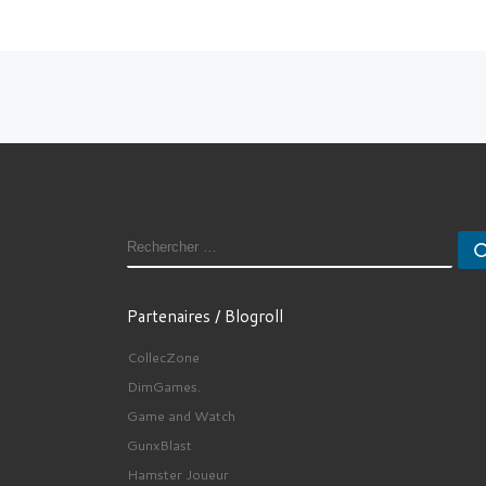
Navigation dans les articles
RECHERCHER
Partenaires / Blogroll
CollecZone
DimGames.
Game and Watch
GunxBlast
Hamster Joueur