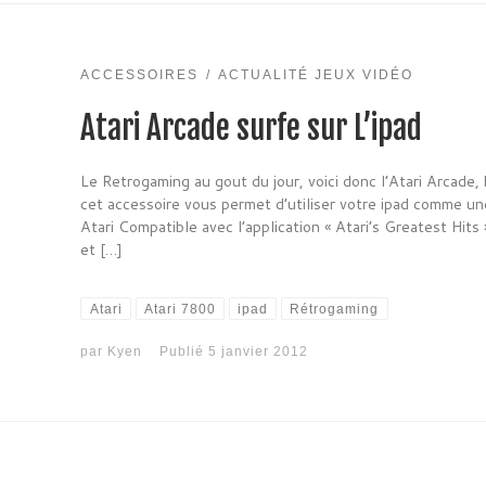
ACCESSOIRES
ACTUALITÉ JEUX VIDÉO
Atari Arcade surfe sur L’ipad
Le Retrogaming au gout du jour, voici donc l’Atari Arcade,
cet accessoire vous permet d’utiliser votre ipad comme u
Atari Compatible avec l’application « Atari’s Greatest Hits
et […]
Atari
Atari 7800
ipad
Rétrogaming
par
Kyen
Publié
5 janvier 2012