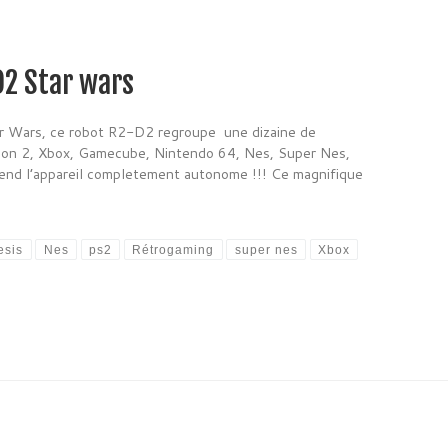
D2 Star wars
tar Wars, ce robot R2-D2 regroupe une dizaine de
tion 2, Xbox, Gamecube, Nintendo 64, Nes, Super Nes,
 rend l’appareil completement autonome !!! Ce magnifique
esis
Nes
ps2
Rétrogaming
super nes
Xbox