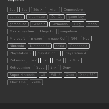
3do
3ds
3ds Xl
Atari
Commodore
console
dreamcast
Dsi XL
game boy
gamecube
Genesis
Gizmondo
Luigi
mario
Master system
Mega Cd
megadrive
Microsoft
n-gage
n-gage Qd
N64
Nes
Nintendo
Nintendo 64
nokia
Panasonic
Playstation 2
playstation 3
Playstation 4
Pokémon
ps2
ps3
PS4
Ps Vita
Rétrogaming
Sega
Snk
Sony
Super Nintendo
wii
Wii U
Xbox
Xbox 360
Xbox One
Zelda