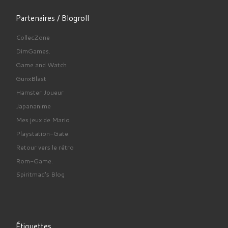
Partenaires / Blogroll
CollecZone
DimGames.
Game and Watch
GunxBlast
Hamster Joueur
Japananime
Mes jeux de Mario
Playstation-Gate.
Retour vers le rétro
Rom-Game.
Spiritmad's Blog
Étiquettes