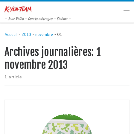
Passer au contenu
Me
– Jeux Vidéo – Courts métrages – Cinéma –
Accueil
»
2013
»
novembre
»
01
Archives journalières:
1
novembre 2013
1 article