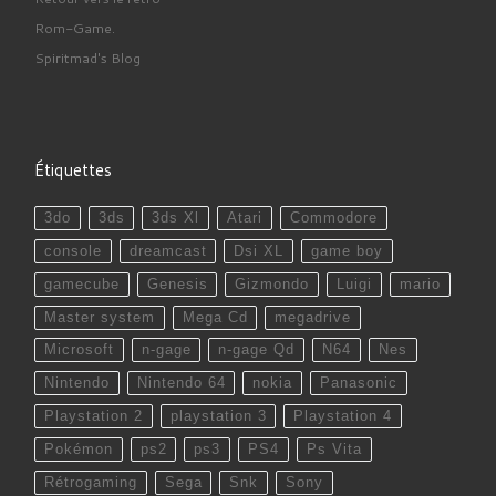
Rom-Game.
Spiritmad's Blog
Étiquettes
3do
3ds
3ds Xl
Atari
Commodore
console
dreamcast
Dsi XL
game boy
gamecube
Genesis
Gizmondo
Luigi
mario
Master system
Mega Cd
megadrive
Microsoft
n-gage
n-gage Qd
N64
Nes
Nintendo
Nintendo 64
nokia
Panasonic
Playstation 2
playstation 3
Playstation 4
Pokémon
ps2
ps3
PS4
Ps Vita
Rétrogaming
Sega
Snk
Sony