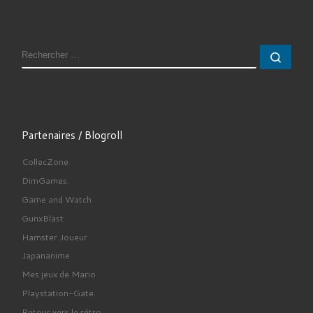
RECHERCHER
Rech
Partenaires / Blogroll
CollecZone
DimGames.
Game and Watch
GunxBlast
Hamster Joueur
Japananime
Mes jeux de Mario
Playstation-Gate.
Retour vers le rétro