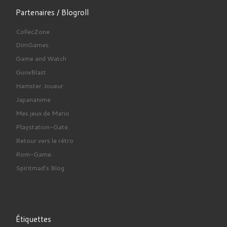
Partenaires / Blogroll
CollecZone
DimGames.
Game and Watch
GunxBlast
Hamster Joueur
Japananime
Mes jeux de Mario
Playstation-Gate.
Retour vers le rétro
Rom-Game.
Spiritmad's Blog
Étiquettes