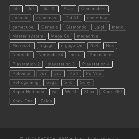
3do
3ds
3ds Xl
Atari
Commodore
console
dreamcast
Dsi XL
game boy
gamecube
Genesis
Gizmondo
Luigi
mario
Master system
Mega Cd
megadrive
Microsoft
n-gage
n-gage Qd
N64
Nes
Nintendo
Nintendo 64
nokia
Panasonic
Playstation 2
playstation 3
Playstation 4
Pokémon
ps2
ps3
PS4
Ps Vita
Rétrogaming
Sega
Snk
Sony
Super Nintendo
wii
Wii U
Xbox
Xbox 360
Xbox One
Zelda
© 2026
K-YΞN-TΞAM
– Tous droits réservés