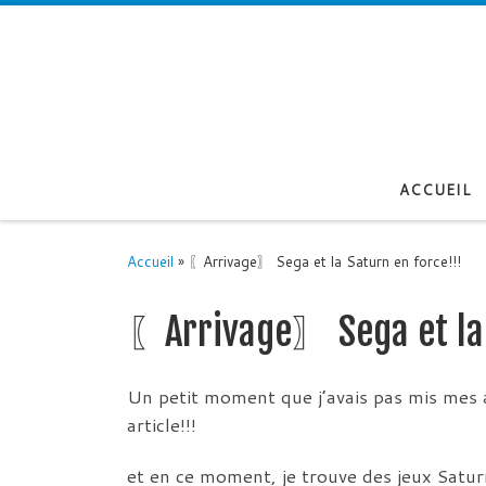
Passer au contenu
ACCUEIL
Accueil
»
〖Arrivage〗 Sega et la Saturn en force!!!
〖Arrivage〗 Sega et la 
Un petit moment que j’avais pas mis mes a
article!!!
et en ce moment, je trouve des jeux Saturn 