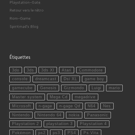
Playstation-Gate.
Retour vers le rétro
Rom-Game.
Spiritmad's Blog
Étiquettes
3do
3ds
3ds Xl
Atari
Commodore
console
dreamcast
Dsi XL
game boy
gamecube
Genesis
Gizmondo
Luigi
mario
Master system
Mega Cd
megadrive
Microsoft
n-gage
n-gage Qd
N64
Nes
Nintendo
Nintendo 64
nokia
Panasonic
Playstation 2
playstation 3
Playstation 4
Pokémon
ps2
ps3
PS4
Ps Vita