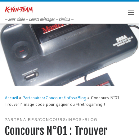
Passer au contenu
Me
– Jeux Vidéo – Courts métrages – Cinéma –
Accueil
»
Partenaires/Concours/Infos>Blog
»
Concours N°01 :
Trouver l’Image code pour gagner du #retrogaming !
PARTENAIRES/CONCOURS/INFOS>BLOG
Concours N°01 : Trouver