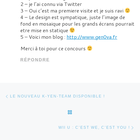
2 – je l’ai connu via Twitter
3 – Oui c’est ma premiere visite et je suis ravi
4 – Le design est sympatique, juste l’image de
fond en mosaique pour les grands écrans pourrait
etre mise en statique
5 – Voici mon blog :
http://www.gen0va.fr
Merci à toi pour ce concours
RÉPONDRE
Parcourir les articles
Article précédent
LE NOUVEAU K-YEN-TEAM DISPONIBLE !
RETOUR À LA LISTE DES 
Ar
WII U : C’EST WE, C’EST YOU !