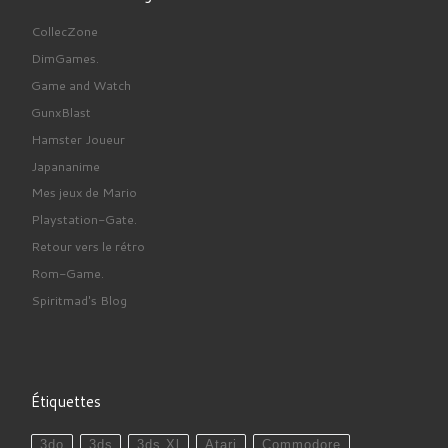
CollecZone
DimGames.
Game and Watch
GunxBlast
Hamster Joueur
Japananime
Mes jeux de Mario
Playstation-Gate.
Retour vers le rétro
Rom-Game.
Spiritmad's Blog
Étiquettes
3do
3ds
3ds Xl
Atari
Commodore