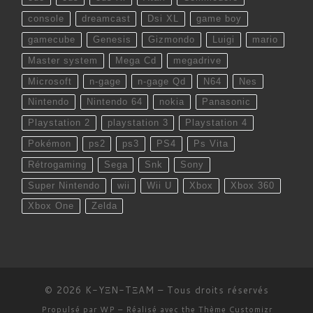
console
dreamcast
Dsi XL
game boy
gamecube
Genesis
Gizmondo
Luigi
mario
Master system
Mega Cd
megadrive
Microsoft
n-gage
n-gage Qd
N64
Nes
Nintendo
Nintendo 64
nokia
Panasonic
Playstation 2
playstation 3
Playstation 4
Pokémon
ps2
ps3
PS4
Ps Vita
Rétrogaming
Sega
Snk
Sony
Super Nintendo
wii
Wii U
Xbox
Xbox 360
Xbox One
Zelda
© 2026
K-YΞN-TΞAM
– Tous droits réservés
Propulsé par
WP
– Réalisé avec the
Thème Customizr