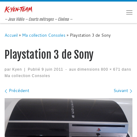
Passer au contenu
Me
– Jeux Vidéo – Courts métrages – Cinéma –
Accueil
»
Ma collection Consoles
»
Playstation 3 de Sony
Playstation 3 de Sony
par
Kyen
|
Publié
9 juin 2011
-
aux dimensions
800 × 671
dans
Ma collection Consoles
Navigation des images
Précédent
Suivant