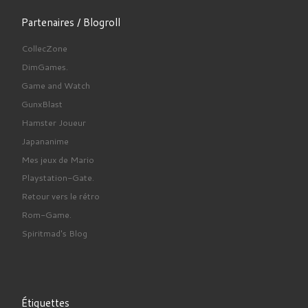
Partenaires / Blogroll
CollecZone
DimGames.
Game and Watch
GunxBlast
Hamster Joueur
Japananime
Mes jeux de Mario
Playstation-Gate.
Retour vers le rétro
Rom-Game.
Spiritmad's Blog
Étiquettes