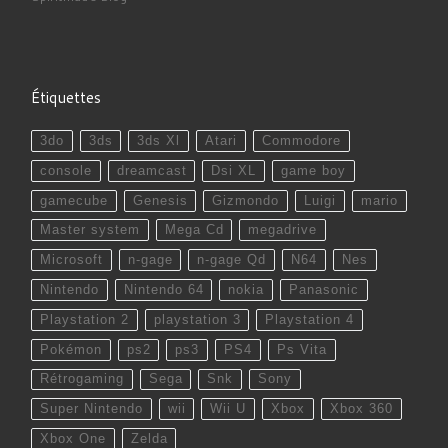
Étiquettes
3do
3ds
3ds Xl
Atari
Commodore
console
dreamcast
Dsi XL
game boy
gamecube
Genesis
Gizmondo
Luigi
mario
Master system
Mega Cd
megadrive
Microsoft
n-gage
n-gage Qd
N64
Nes
Nintendo
Nintendo 64
nokia
Panasonic
Playstation 2
playstation 3
Playstation 4
Pokémon
ps2
ps3
PS4
Ps Vita
Rétrogaming
Sega
Snk
Sony
Super Nintendo
wii
Wii U
Xbox
Xbox 360
Xbox One
Zelda