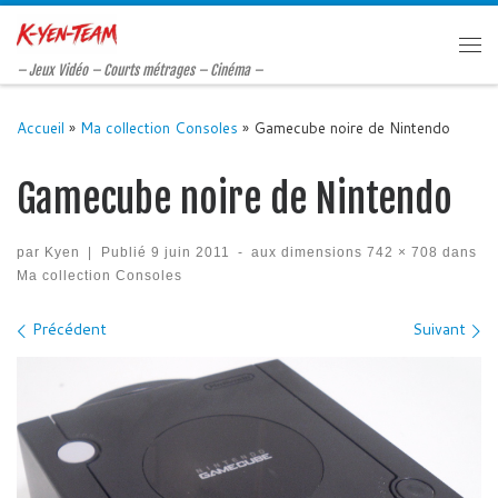
Passer au contenu
Me
– Jeux Vidéo – Courts métrages – Cinéma –
Accueil
»
Ma collection Consoles
»
Gamecube noire de Nintendo
Gamecube noire de Nintendo
par
Kyen
|
Publié
9 juin 2011
-
aux dimensions
742 × 708
dans
Ma collection Consoles
Navigation des images
Précédent
Suivant