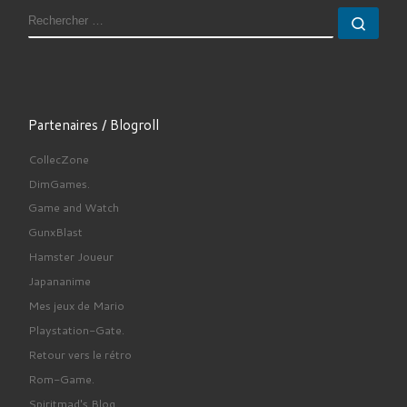
RECHERCHER
Rech
Partenaires / Blogroll
CollecZone
DimGames.
Game and Watch
GunxBlast
Hamster Joueur
Japananime
Mes jeux de Mario
Playstation-Gate.
Retour vers le rétro
Rom-Game.
Spiritmad's Blog