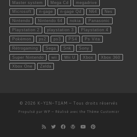
Master system
Mega Cd
megadrive
Microsoft
n-gage
n-gage Qd
N64
Nes
Nintendo
Nintendo 64
nokia
Panasonic
Playstation 2
playstation 3
Playstation 4
Pokémon
ps2
ps3
PS4
Ps Vita
Rétrogaming
Sega
Snk
Sony
Super Nintendo
wii
Wii U
Xbox
Xbox 360
Xbox One
Zelda
© 2026
K-YΞN-TΞAM
– Tous droits réservés
Propulsé par
WP
– Réalisé avec the
Thème Customizr