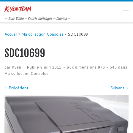
Passer au contenu
Me
– Jeux Vidéo – Courts métrages – Cinéma –
Accueil
»
Ma collection Consoles
»
SDC10699
SDC10699
par
Kyen
|
Publié
9 juin 2011
-
aux dimensions
976 × 545
dans
Ma collection Consoles
Navigation des images
Précédent
Suivant