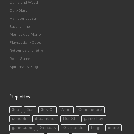
Game and Watch
GunxBlast
Hamster Joueur
Japananime
Mes jeux de Mario
Playstation-Gate.
Retour vers le rétro
Rom-Game.
Spiritmad's Blog
Étiquettes
3do
3ds
3ds Xl
Atari
Commodore
console
dreamcast
Dsi XL
game boy
gamecube
Genesis
Gizmondo
Luigi
mario