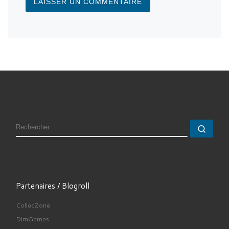
RECHERCHER
Rech
Partenaires / Blogroll
CollecZone
DimGames.