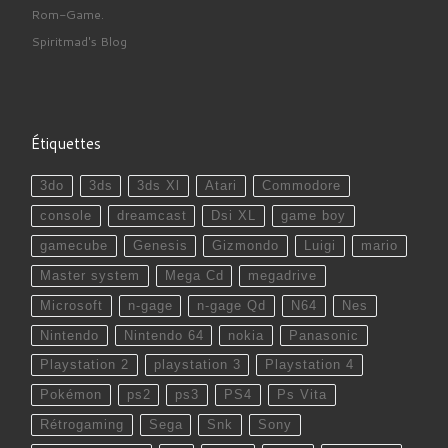
Rom-Game.
Spiritmad's Blog
Étiquettes
3do
3ds
3ds Xl
Atari
Commodore
console
dreamcast
Dsi XL
game boy
gamecube
Genesis
Gizmondo
Luigi
mario
Master system
Mega Cd
megadrive
Microsoft
n-gage
n-gage Qd
N64
Nes
Nintendo
Nintendo 64
nokia
Panasonic
Playstation 2
playstation 3
Playstation 4
Pokémon
ps2
ps3
PS4
Ps Vita
Rétrogaming
Sega
Snk
Sony