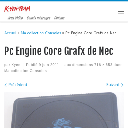
Passer au contenu
Me
– Jeux Vidéo – Courts métrages – Cinéma –
Accueil
»
Ma collection Consoles
»
Pc Engine Core Grafx de Nec
Pc Engine Core Grafx de Nec
par
Kyen
|
Publié
9 juin 2011
-
aux dimensions
716 × 653
dans
Ma collection Consoles
Navigation des images
Précédent
Suivant