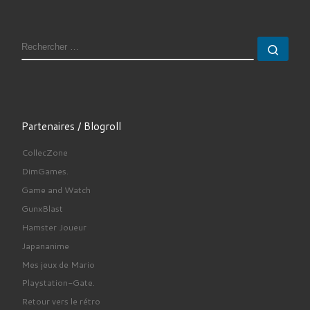
RECHERCHER
Rech
Partenaires / Blogroll
CollecZone
DimGames.
Game and Watch
GunxBlast
Hamster Joueur
Japananime
Mes jeux de Mario
Playstation-Gate.
Retour vers le rétro