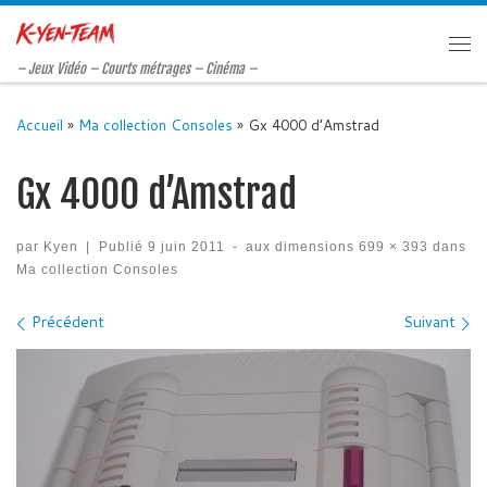
Passer au contenu
Me
– Jeux Vidéo – Courts métrages – Cinéma –
Accueil
»
Ma collection Consoles
»
Gx 4000 d’Amstrad
Gx 4000 d’Amstrad
par
Kyen
|
Publié
9 juin 2011
-
aux dimensions
699 × 393
dans
Ma collection Consoles
Navigation des images
Précédent
Suivant