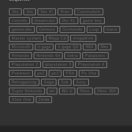
3do
3ds
3ds Xl
Atari
Commodore
console
dreamcast
Dsi XL
game boy
gamecube
Genesis
Gizmondo
Luigi
mario
Master system
Mega Cd
megadrive
Microsoft
n-gage
n-gage Qd
N64
Nes
Nintendo
Nintendo 64
nokia
Panasonic
Playstation 2
playstation 3
Playstation 4
Pokémon
ps2
ps3
PS4
Ps Vita
Rétrogaming
Sega
Snk
Sony
Super Nintendo
wii
Wii U
Xbox
Xbox 360
Xbox One
Zelda