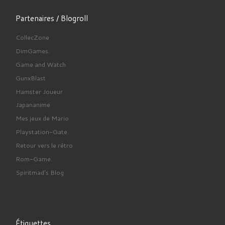
Partenaires / Blogroll
CollecZone
DimGames.
Game and Watch
GunxBlast
Hamster Joueur
Japananime
Mes jeux de Mario
Playstation-Gate.
Retour vers le rétro
Rom-Game.
Spiritmad's Blog
Étiquettes