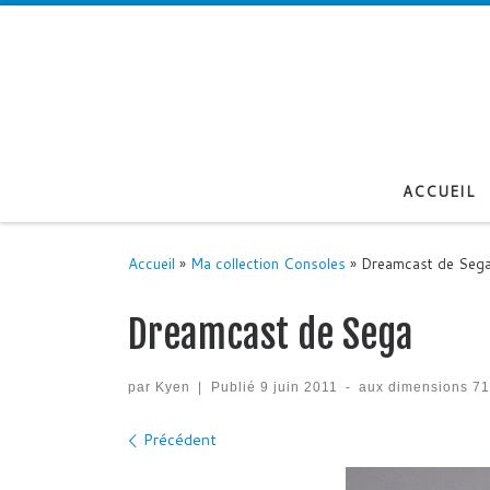
Passer au contenu
ACCUEIL
Accueil
»
Ma collection Consoles
»
Dreamcast de Seg
Dreamcast de Sega
par
Kyen
|
Publié
9 juin 2011
-
aux dimensions
71
Navigation des images
Précédent