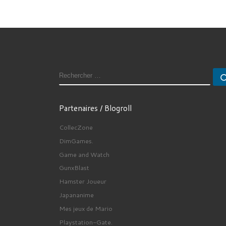
RECHERCHER
Partenaires / Blogroll
CollecZone
DimGames.
Game and Watch
GunxBlast
Hamster Joueur
Japananime
Mes jeux de Mario
Playstation-Gate.