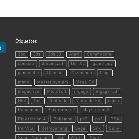
Étiquettes
Rechercher …
3do
3ds
3ds Xl
Atari
Commodore
console
dreamcast
Dsi XL
game boy
gamecube
Genesis
Gizmondo
Luigi
mario
Master system
Mega Cd
megadrive
Microsoft
n-gage
n-gage Qd
N64
Nes
Nintendo
Nintendo 64
nokia
Panasonic
Playstation 2
playstation 3
Playstation 4
Pokémon
ps2
ps3
PS4
Ps Vita
Rétrogaming
Sega
Snk
Sony
Super Nintendo
wii
Wii U
Xbox