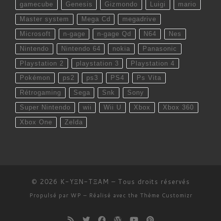
gamecube
Genesis
Gizmondo
Luigi
mario
Master system
Mega Cd
megadrive
Microsoft
n-gage
n-gage Qd
N64
Nes
Nintendo
Nintendo 64
nokia
Panasonic
Playstation 2
playstation 3
Playstation 4
Pokémon
ps2
ps3
PS4
Ps Vita
Rétrogaming
Sega
Snk
Sony
Super Nintendo
wii
Wii U
Xbox
Xbox 360
Xbox One
Zelda
© 2026
K-YΞN-TΞAM
– Tous droits réservés
Propulsé par
WP
– Réalisé avec the
Thème Customizr