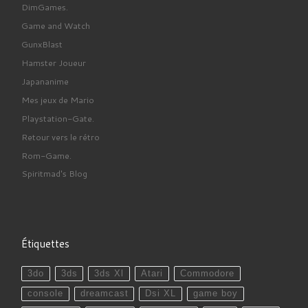
DimGames.
Game and Watch
GunxBlast
Hamster Joueur
Japananime
Mes jeux de Mario
Playstation-Gate.
Retour vers le rétro
Rom-Game.
Spiritmad's Blog
Étiquettes
3do
3ds
3ds Xl
Atari
Commodore
console
dreamcast
Dsi XL
game boy