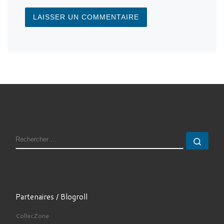
RECHERCHER
Rech
Partenaires / Blogroll
CollecZone