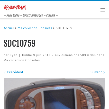
Passer au contenu
Me
– Jeux Vidéo – Courts métrages – Cinéma –
Accueil
»
Ma collection Consoles
»
SDC10759
SDC10759
par
Kyen
|
Publié
9 juin 2011
-
aux dimensions
583 × 368
dans
Ma collection Consoles
Navigation des images
Précédent
Suivant