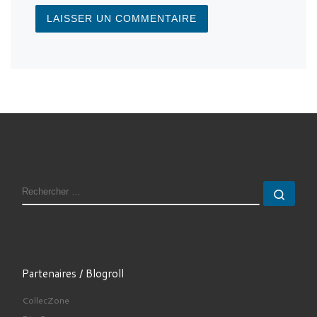
RECHERCHER
Rech
Partenaires / Blogroll
CollecZone