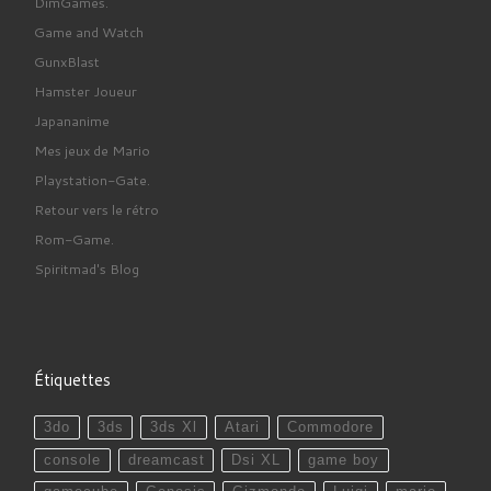
DimGames.
Game and Watch
GunxBlast
Hamster Joueur
Japananime
Mes jeux de Mario
Playstation-Gate.
Retour vers le rétro
Rom-Game.
Spiritmad's Blog
Étiquettes
3do
3ds
3ds Xl
Atari
Commodore
console
dreamcast
Dsi XL
game boy