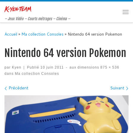
Passer au contenu
Me
– Jeux Vidéo – Courts métrages – Cinéma –
Accueil
»
Ma collection Consoles
»
Nintendo 64 version Pokemon
Nintendo 64 version Pokemon
par
Kyen
|
Publié
10 juin 2011
-
aux dimensions
875 × 536
dans
Ma collection Consoles
Navigation des images
Précédent
Suivant