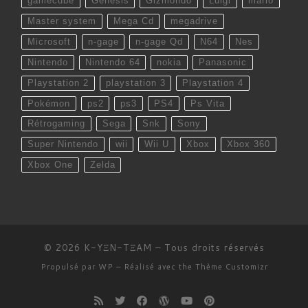
gamecube
Genesis
Gizmondo
Luigi
mario
Master system
Mega Cd
megadrive
Microsoft
n-gage
n-gage Qd
N64
Nes
Nintendo
Nintendo 64
nokia
Panasonic
Playstation 2
playstation 3
Playstation 4
Pokémon
ps2
ps3
PS4
Ps Vita
Rétrogaming
Sega
Snk
Sony
Super Nintendo
wii
Wii U
Xbox
Xbox 360
Xbox One
Zelda
© 2026
K-YΞN-TΞAM
– Tous droits réservés
Propulsé par
WP
– Réalisé avec the
Thème Customizr