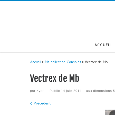
Passer au contenu
ACCUEIL
Accueil
»
Ma collection Consoles
»
Vectrex de Mb
Vectrex de Mb
par
Kyen
|
Publié
14 juin 2011
-
aux dimensions
5
Navigation des images
Précédent