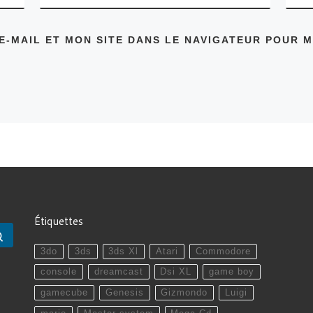
E-MAIL ET MON SITE DANS LE NAVIGATEUR POUR 
Étiquettes
Rechercher …
3do
3ds
3ds Xl
Atari
Commodore
console
dreamcast
Dsi XL
game boy
gamecube
Genesis
Gizmondo
Luigi