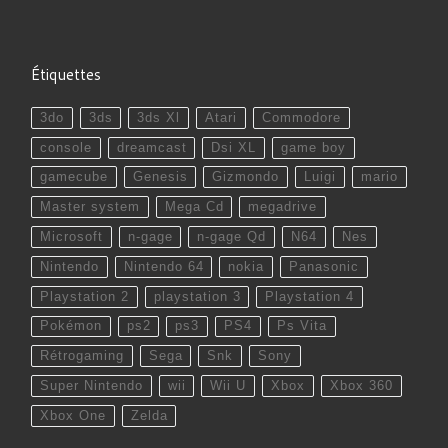
Étiquettes
3do
3ds
3ds Xl
Atari
Commodore
console
dreamcast
Dsi XL
game boy
gamecube
Genesis
Gizmondo
Luigi
mario
Master system
Mega Cd
megadrive
Microsoft
n-gage
n-gage Qd
N64
Nes
Nintendo
Nintendo 64
nokia
Panasonic
Playstation 2
playstation 3
Playstation 4
Pokémon
ps2
ps3
PS4
Ps Vita
Rétrogaming
Sega
Snk
Sony
Super Nintendo
wii
Wii U
Xbox
Xbox 360
Xbox One
Zelda