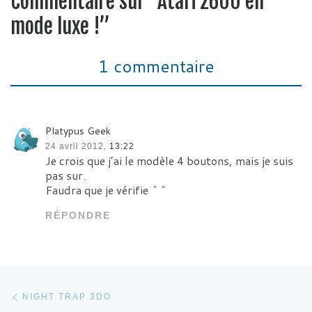
Commentaire sur “Atari 2600 en
mode luxe !”
1 commentaire
Platypus Geek
24 avril 2012,
13:22
Je crois que j’ai le modèle 4 boutons, mais je suis
pas sur.
Faudra que je vérifie ^^
RÉPONDRE
Parcourir les articles
Article précédent
NIGHT TRAP 3DO