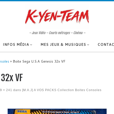
– Jeux Vidéo – Courts métrages – Cinéma –
INFOS MÉDIA
MES JEUX & MUSIQUES
CONTAC
nsoles
»
Boite Sega U.S.A Genesis 32x VF
 32x VF
9 × 241
dans
[M.A.J] A VOS PACKS Collection Boites Consoles