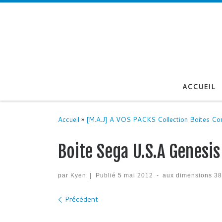
Passer au contenu
ACCUEIL
Accueil
»
[M.A.J] A VOS PACKS Collection Boites Co
Boite Sega U.S.A Genesis
par
Kyen
|
Publié
5 mai 2012
-
aux dimensions
38
Navigation des images
Précédent