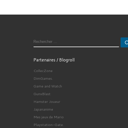
RECHERCHER
Partenaires / Blogroll
CollecZone
DimGames.
Game and Watch
GunxBlast
Hamster Joueur
Japananime
Mes jeux de Mario
Playstation-Gate.