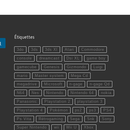
Étiquettes
Rechercher …
3do
3ds
3ds Xl
Atari
Commodore
console
dreamcast
Dsi XL
game boy
gamecube
Genesis
Gizmondo
Luigi
mario
Master system
Mega Cd
megadrive
Microsoft
n-gage
n-gage Qd
N64
Nes
Nintendo
Nintendo 64
nokia
Panasonic
Playstation 2
playstation 3
Playstation 4
Pokémon
ps2
ps3
PS4
Ps Vita
Rétrogaming
Sega
Snk
Sony
Super Nintendo
wii
Wii U
Xbox