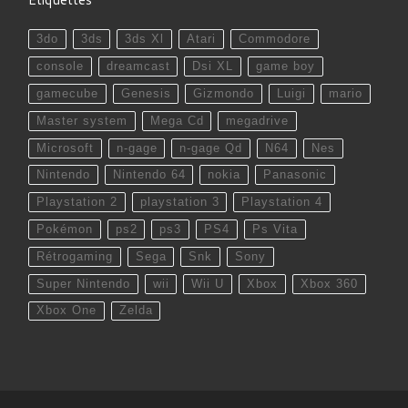
3do
3ds
3ds Xl
Atari
Commodore
console
dreamcast
Dsi XL
game boy
gamecube
Genesis
Gizmondo
Luigi
mario
Master system
Mega Cd
megadrive
Microsoft
n-gage
n-gage Qd
N64
Nes
Nintendo
Nintendo 64
nokia
Panasonic
Playstation 2
playstation 3
Playstation 4
Pokémon
ps2
ps3
PS4
Ps Vita
Rétrogaming
Sega
Snk
Sony
Super Nintendo
wii
Wii U
Xbox
Xbox 360
Xbox One
Zelda