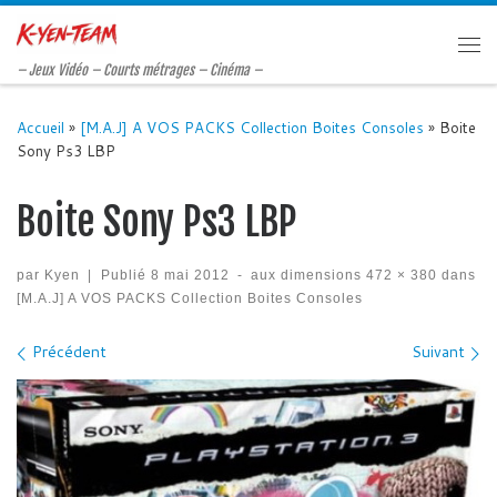
Passer au contenu
Me
– Jeux Vidéo – Courts métrages – Cinéma –
Accueil
»
[M.A.J] A VOS PACKS Collection Boites Consoles
»
Boite
Sony Ps3 LBP
Boite Sony Ps3 LBP
par
Kyen
|
Publié
8 mai 2012
-
aux dimensions
472 × 380
dans
[M.A.J] A VOS PACKS Collection Boites Consoles
Navigation des images
Précédent
Suivant