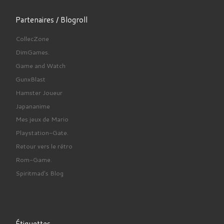
Partenaires / Blogroll
CollecZone
DimGames.
Game and Watch
GunxBlast
Hamster Joueur
Japananime
Mes jeux de Mario
Playstation-Gate.
Retour vers le rétro
Rom-Game.
Spiritmad's Blog
Étiquettes