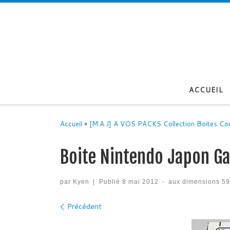
Passer au contenu
ACCUEIL
Accueil
»
[M.A.J] A VOS PACKS Collection Boites Co
Boite Nintendo Japon G
par
Kyen
|
Publié
8 mai 2012
-
aux dimensions
59
Navigation des images
Précédent