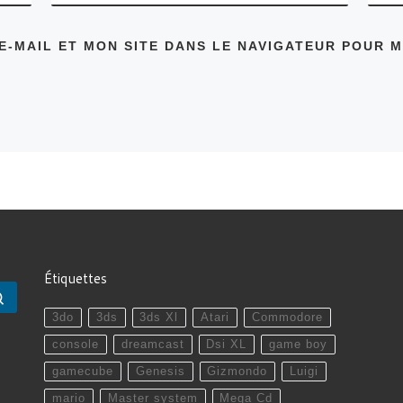
E-MAIL ET MON SITE DANS LE NAVIGATEUR POUR 
Étiquettes
Rechercher …
3do
3ds
3ds Xl
Atari
Commodore
console
dreamcast
Dsi XL
game boy
gamecube
Genesis
Gizmondo
Luigi
mario
Master system
Mega Cd