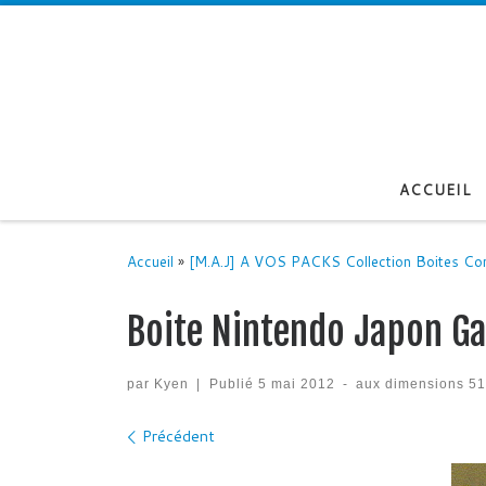
Passer au contenu
ACCUEIL
Accueil
»
[M.A.J] A VOS PACKS Collection Boites Co
Boite Nintendo Japon G
par
Kyen
|
Publié
5 mai 2012
-
aux dimensions
51
Navigation des images
Précédent