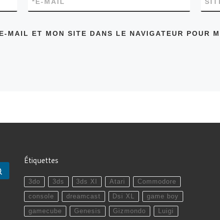
*
E-MAIL
SI
E-MAIL ET MON SITE DANS LE NAVIGATEUR POUR 
Étiquettes
Rechercher …
3do
3ds
3ds Xl
Atari
Commodore
console
dreamcast
Dsi XL
game boy
gamecube
Genesis
Gizmondo
Luigi