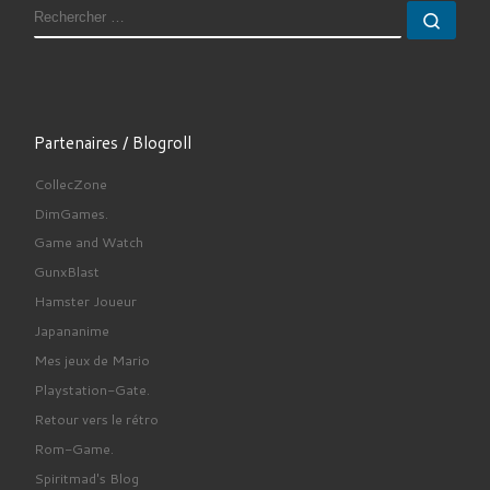
RECHERCHER
Rech
Partenaires / Blogroll
CollecZone
DimGames.
Game and Watch
GunxBlast
Hamster Joueur
Japananime
Mes jeux de Mario
Playstation-Gate.
Retour vers le rétro
Rom-Game.
Spiritmad's Blog