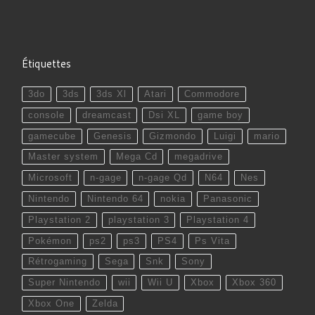
Étiquettes
3do
3ds
3ds Xl
Atari
Commodore
console
dreamcast
Dsi XL
game boy
gamecube
Genesis
Gizmondo
Luigi
mario
Master system
Mega Cd
megadrive
Microsoft
n-gage
n-gage Qd
N64
Nes
Nintendo
Nintendo 64
nokia
Panasonic
Playstation 2
playstation 3
Playstation 4
Pokémon
ps2
ps3
PS4
Ps Vita
Rétrogaming
Sega
Snk
Sony
Super Nintendo
wii
Wii U
Xbox
Xbox 360
Xbox One
Zelda