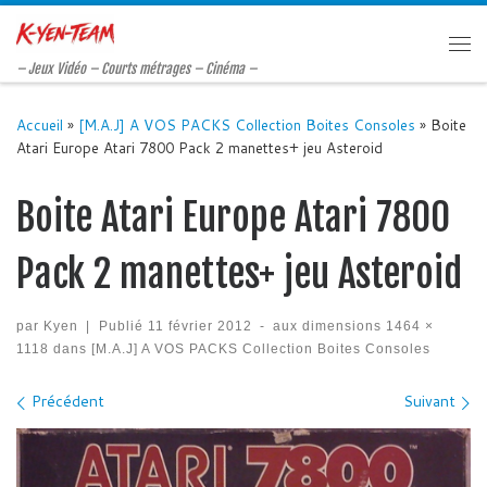
Passer au contenu
Me
– Jeux Vidéo – Courts métrages – Cinéma –
Accueil
»
[M.A.J] A VOS PACKS Collection Boites Consoles
»
Boite
Atari Europe Atari 7800 Pack 2 manettes+ jeu Asteroid
Boite Atari Europe Atari 7800
Pack 2 manettes+ jeu Asteroid
par
Kyen
|
Publié
11 février 2012
-
aux dimensions
1464 ×
1118
dans
[M.A.J] A VOS PACKS Collection Boites Consoles
Navigation des images
Précédent
Suivant