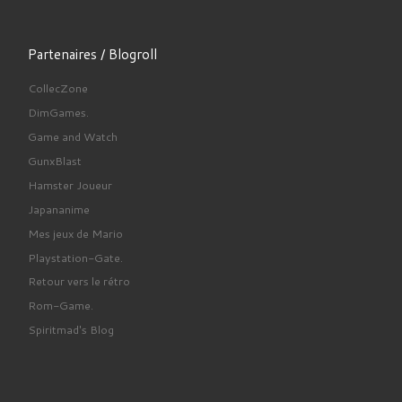
Partenaires / Blogroll
CollecZone
DimGames.
Game and Watch
GunxBlast
Hamster Joueur
Japananime
Mes jeux de Mario
Playstation-Gate.
Retour vers le rétro
Rom-Game.
Spiritmad's Blog