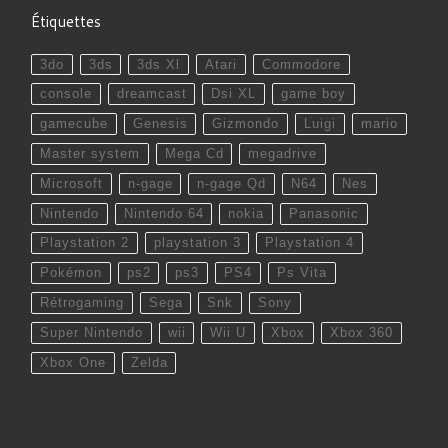
Étiquettes
3do
3ds
3ds Xl
Atari
Commodore
console
dreamcast
Dsi XL
game boy
gamecube
Genesis
Gizmondo
Luigi
mario
Master system
Mega Cd
megadrive
Microsoft
n-gage
n-gage Qd
N64
Nes
Nintendo
Nintendo 64
nokia
Panasonic
Playstation 2
playstation 3
Playstation 4
Pokémon
ps2
ps3
PS4
Ps Vita
Rétrogaming
Sega
Snk
Sony
Super Nintendo
wii
Wii U
Xbox
Xbox 360
Xbox One
Zelda