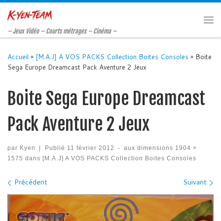
Passer au contenu
Me
– Jeux Vidéo – Courts métrages – Cinéma –
Accueil
»
[M.A.J] A VOS PACKS Collection Boites Consoles
»
Boite
Sega Europe Dreamcast Pack Aventure 2 Jeux
Boite Sega Europe Dreamcast
Pack Aventure 2 Jeux
par
Kyen
|
Publié
11 février 2012
-
aux dimensions
1904 ×
1575
dans
[M.A.J] A VOS PACKS Collection Boites Consoles
Navigation des images
Précédent
Suivant