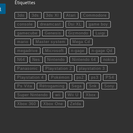
Étiquettes
Rechercher …
3do
3ds
3ds Xl
Atari
Commodore
console
dreamcast
Dsi XL
game boy
gamecube
Genesis
Gizmondo
Luigi
mario
Master system
Mega Cd
megadrive
Microsoft
n-gage
n-gage Qd
N64
Nes
Nintendo
Nintendo 64
nokia
Panasonic
Playstation 2
playstation 3
Playstation 4
Pokémon
ps2
ps3
PS4
Ps Vita
Rétrogaming
Sega
Snk
Sony
Super Nintendo
wii
Wii U
Xbox
Xbox 360
Xbox One
Zelda