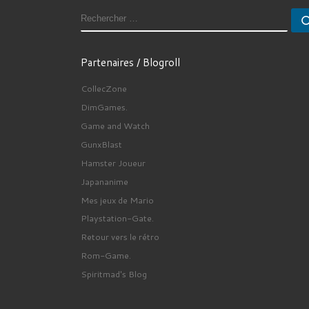
RECHERCHER
Partenaires / Blogroll
CollecZone
DimGames.
Game and Watch
GunxBlast
Hamster Joueur
Japananime
Mes jeux de Mario
Playstation-Gate.
Retour vers le rétro
Rom-Game.
Spiritmad's Blog