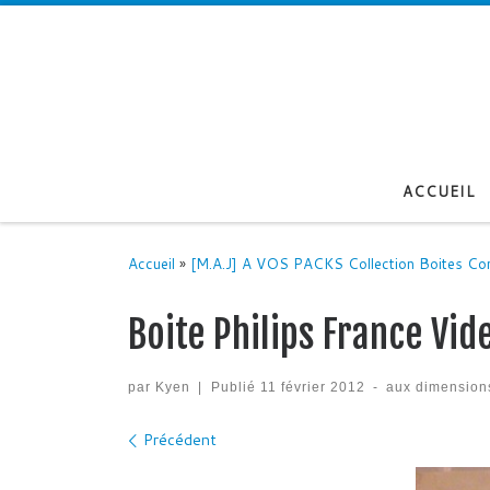
Passer au contenu
ACCUEIL
Accueil
»
[M.A.J] A VOS PACKS Collection Boites Co
Boite Philips France Vid
par
Kyen
|
Publié
11 février 2012
-
aux dimension
Navigation des images
Précédent